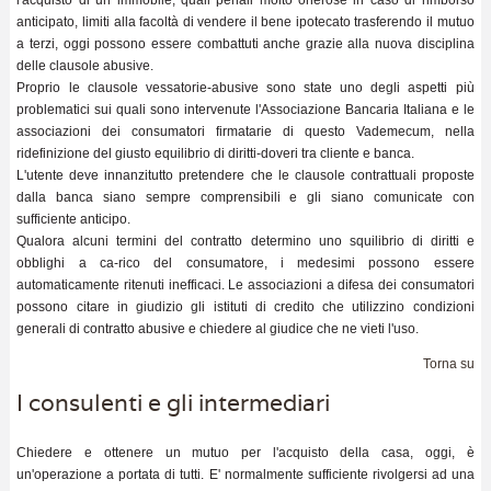
l'acquisto di un immobile, quali penali molto onerose in caso di rimborso
anticipato, limiti alla facoltà di vendere il bene ipotecato trasferendo il mutuo
a terzi, oggi possono essere combattuti anche grazie alla nuova disciplina
delle clausole abusive.
Proprio le clausole vessatorie-abusive sono state uno degli aspetti più
problematici sui quali sono intervenute l'Associazione Bancaria Italiana e le
associazioni dei consumatori firmatarie di questo Vademecum, nella
ridefinizione del giusto equilibrio di diritti-doveri tra cliente e banca.
L'utente deve innanzitutto pretendere che le clausole contrattuali proposte
dalla banca siano sempre comprensibili e gli siano comunicate con
sufficiente anticipo.
Qualora alcuni termini del contratto determino uno squilibrio di diritti e
obblighi a ca-rico del consumatore, i medesimi possono essere
automaticamente ritenuti inefficaci. Le associazioni a difesa dei consumatori
possono citare in giudizio gli istituti di credito che utilizzino condizioni
generali di contratto abusive e chiedere al giudice che ne vieti l'uso.
Torna su
I consulenti e gli intermediari
Chiedere e ottenere un mutuo per l'acquisto della casa, oggi, è
un'operazione a portata di tutti. E' normalmente sufficiente rivolgersi ad una