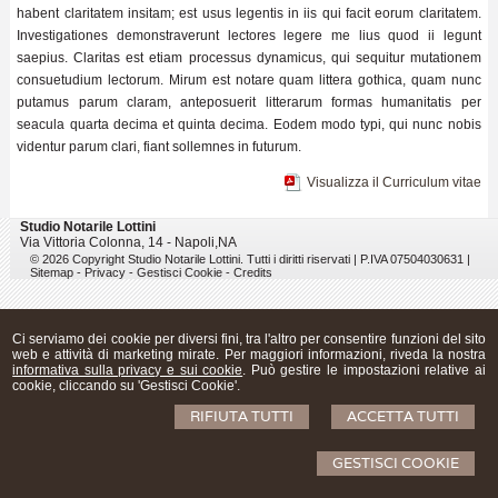
habent claritatem insitam; est usus legentis in iis qui facit eorum claritatem.
Investigationes demonstraverunt lectores legere me lius quod ii legunt
saepius. Claritas est etiam processus dynamicus, qui sequitur mutationem
consuetudium lectorum. Mirum est notare quam littera gothica, quam nunc
putamus parum claram, anteposuerit litterarum formas humanitatis per
seacula quarta decima et quinta decima. Eodem modo typi, qui nunc nobis
videntur parum clari, fiant sollemnes in futurum.
Visualizza il Curriculum vitae
Studio Notarile Lottini
Via Vittoria Colonna, 14 -
Napoli
,
NA
© 2026 Copyright Studio Notarile Lottini. Tutti i diritti riservati | P.IVA 07504030631 |
Sitemap
-
Privacy
-
Gestisci Cookie
-
Credits
Ci serviamo dei cookie per diversi fini, tra l'altro per consentire funzioni del sito
web e attività di marketing mirate. Per maggiori informazioni, riveda la nostra
informativa sulla privacy e sui cookie
. Può gestire le impostazioni relative ai
cookie, cliccando su 'Gestisci Cookie'.
RIFIUTA TUTTI
ACCETTA TUTTI
GESTISCI COOKIE