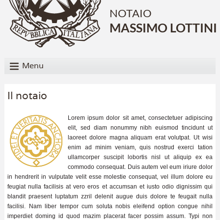
NOTAIO
MASSIMO LOTTINI
Menu
Il notaio
Lorem ipsum dolor sit amet, consectetuer adipiscing
elit, sed diam nonummy nibh euismod tincidunt ut
laoreet dolore magna aliquam erat volutpat. Ut wisi
enim ad minim veniam, quis nostrud exerci tation
ullamcorper suscipit lobortis nisl ut aliquip ex ea
commodo consequat. Duis autem vel eum iriure dolor
in hendrerit in vulputate velit esse molestie consequat, vel illum dolore eu
feugiat nulla facilisis at vero eros et accumsan et iusto odio dignissim qui
blandit praesent luptatum zzril delenit augue duis dolore te feugait nulla
facilisi. Nam liber tempor cum soluta nobis eleifend option congue nihil
imperdiet doming id quod mazim placerat facer possim assum. Typi non