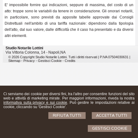
E' impossibile fornire qui indicazioni, seppure di massima, del costo di un
atto: troppe sono le variabili da tenere in considerazione. Gli onorari notarili,
in particolare, sono previsti da apposite tabelle approvate dai Consigli
Distrettuali nell'ambito di una tariffa nazionale: dipendono dalla tipologia
dell'atto, dal suo valore, dalle difficoltà che il caso ha presentato e da diversi
altri elementi.
Studio Notarile Lottini
Via Vittoria Colonna, 14 -
Napoli
,
NA
© 2026 Copyright Studio Notarile Lottini. Tutti i diritti riservati | P.IVA 07504030631 |
Sitemap
-
Privacy
-
Gestisci Cookie
-
Credits
Ci serviamo dei cookie per diversi fini, tra l'altro per consentire funzioni del sito
web e attività di marketing mirate. Per maggiori informazioni, riveda la nostra
informativa sulla privacy e sui cookie
. Può gestire le impostazioni relative ai
cookie, cliccando su 'Gestisci Cookie'.
RIFIUTA TUTTI
ACCETTA TUTTI
GESTISCI COOKIE